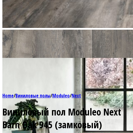
Home
/
Виниловые полы
/
Moduleo
/
Next
Виниловый пол Moduleo Next
Barn Oak 945 (замковый)