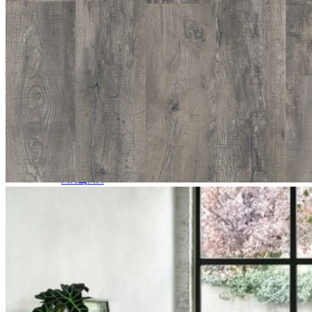
Клей
Плинтусы Карнизы Молдинги
Плинтус из Экополимера
Плинтус МДФ
Плинтус LVT
Молдинги
Карнизы
Стеновые панели
MOSAIC BOX
Покрытие пробковое на стену
3D панели Kronowall
АКЦИИ
Оплата
ДОСТАВКА
КОНТАКТЫ
НОВОСТИ
0,00 р.
ОТПРАВИТЬ ЗАЯВКУ