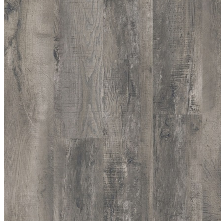
Ter Hurne
Made in Belgium (MIB)
Quick-Step
EcoClick
Tarkett
Ламинат
La Moena
Joss Beaumont
QUICK-STEP
Egger
Arteo
SwissKrono
Kastamonu
Kronotex
Tarkett (Россия)
Unilin
Пробковые полы
Товары для укладки напольных
покрытий
Товары для укладки
Подложка