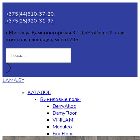
+375(44)510-37-20
+375(25)920-31-97
г.Минск ул.Каменногорская 3 ТЦ «ProDom» 2 этаж,
открытая площадка, место 235
LAMA.BY
КАТАЛОГ
Виниловые полы
BerryAlloc
DamyFloor
VINILAM
Moduleo
FineFloor