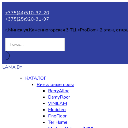
+375(44)510-37-20
+375(25)920-31-97
г.Минск ул.Каменногорская 3 ТЦ «ProDom» 2 этаж, откр
LAMA.BY
КАТАЛОГ
Виниловые полы
BerryAlloc
DamyFloor
VINILAM
Moduleo
FineFloor
Ter Hurne