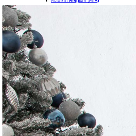
Made in Belgium (MIB)
Quick-Step
EcoClick
Tarkett
Ламинат
La Moena
Joss Beaumont
QUICK-STEP
Egger
Arteo
SwissKrono
Kastamonu
Kronotex
Tarkett (Россия)
Unilin
Пробковые полы
Товары для укладки напольных покрытий
Товары для укладки
Подложка
Клей
Плинтусы Карнизы Молдинги