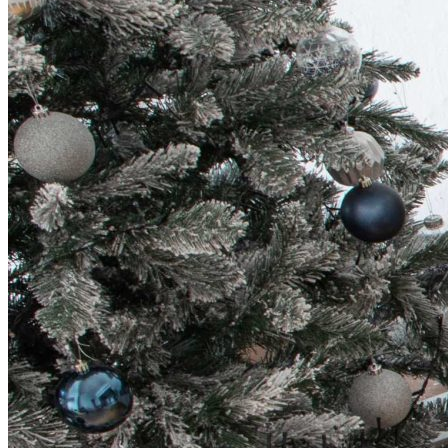
Плинтус из Экополимера
Плинтус МДФ
Плинтус LVT
Молдинги
Карнизы
Стеновые панели
MOSAIC BOX
Покрытие пробковое на стену
3D панели Kronowall
АКЦИИ
Оплата
ДОСТАВКА
КОНТАКТЫ
НОВОСТИ
0,00 р.
ОТПРАВИТЬ ЗАЯВКУ